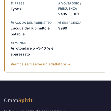
🔌 PRESE
⚡ VOLTAGGIO /
Type G
FREQUENZA
240V · 50Hz
🚰 ACQUA DEL RUBINETTO
🚨 EMERGENZA
L’acqua del rubinetto è
9999
potabile
💶 MANCE
Arrotondare o ~5–10 % è
apprezzato
Verifica se ti serve un adattatore →
Oman
Spirit