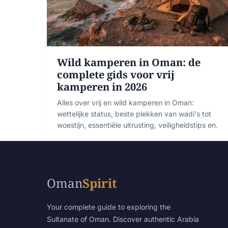
Wild kamperen in Oman: de
complete gids voor vrij
kamperen in 2026
Alles over vrij en wild kamperen in Oman:
wettelijke status, beste plekken van wadi's tot
woestijn, essentiële uitrusting, veiligheidstips en.
Oman
Spirit
Your complete guide to exploring the
Sultanate of Oman. Discover authentic Arabia