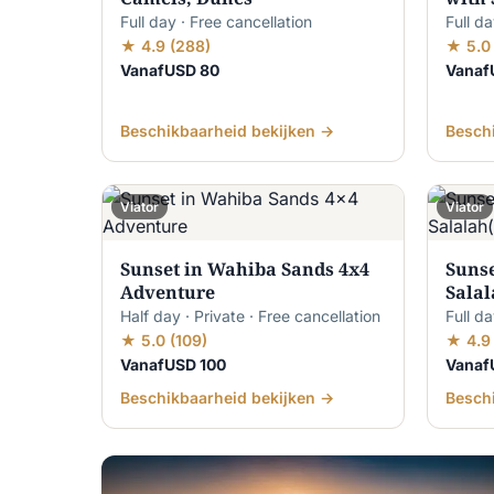
Full day · Free cancellation
Full da
★ 4.9 (288)
★ 5.0 
VanafUSD 80
Vanaf
Beschikbaarheid bekijken →
Besch
Viator
Viator
Sunset in Wahiba Sands 4x4
Sunse
Adventure
Salal
Half day · Private · Free cancellation
Full da
★ 5.0 (109)
★ 4.9 
VanafUSD 100
Vanaf
Beschikbaarheid bekijken →
Besch