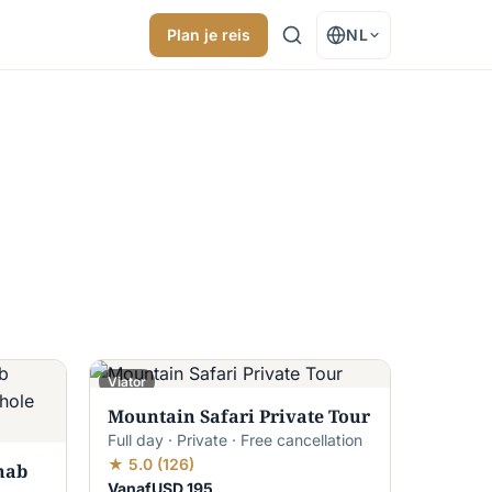
Plan je reis
NL
Viator
Mountain Safari Private Tour
Full day · Private · Free cancellation
★ 5.0 (126)
hab
VanafUSD 195