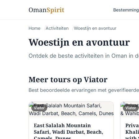
Oman
Spirit
Bestemming
Home
Activiteiten
Woestijn en avontuur
Woestijn en avontuur
Ontdek de beste activiteiten in Oman in d
Meer tours op Viator
Best beoordeelde ervaringen met geverifieerde 
Viator
Viator
East Salalah Mountain
Priva
Safari, Wadi Darbat, Beach,
Khal
Camels, Dunes
with 