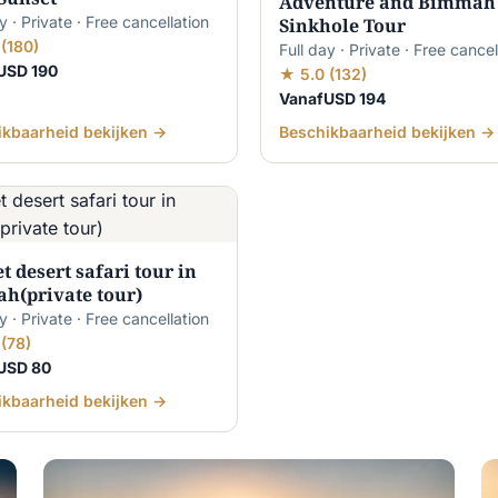
Adventure and Bimmah
y · Private · Free cancellation
Sinkhole Tour
(180)
Full day · Private · Free cancel
USD 190
★ 5.0 (132)
VanafUSD 194
ikbaarheid bekijken →
Beschikbaarheid bekijken →
t desert safari tour in
ah(private tour)
y · Private · Free cancellation
(78)
USD 80
ikbaarheid bekijken →