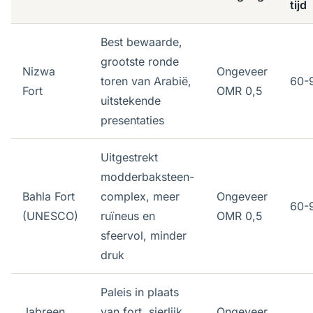
tijd
Best bewaarde,
grootste ronde
Nizwa
Ongeveer
toren van Arabië,
60-
Fort
OMR 0,5
uitstekende
presentaties
Uitgestrekt
modderbaksteen-
Bahla Fort
complex, meer
Ongeveer
60-
(UNESCO)
ruïneus en
OMR 0,5
sfeervol, minder
druk
Paleis in plaats
Jabreen
van fort, sierlijk
Ongeveer