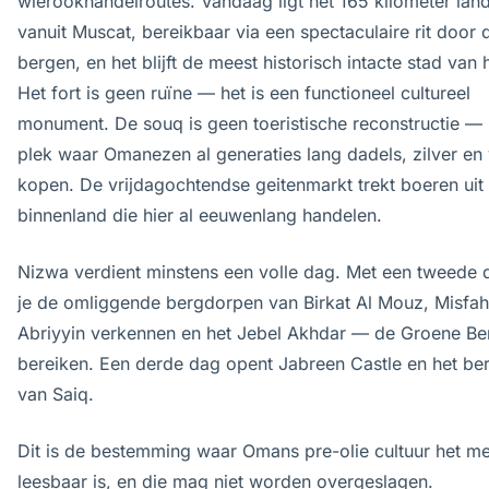
wierookhandelroutes. Vandaag ligt het 165 kilometer lan
vanuit Muscat, bereikbaar via een spectaculaire rit door 
bergen, en het blijft de meest historisch intacte stad van 
Het fort is geen ruïne — het is een functioneel cultureel
monument. De souq is geen toeristische reconstructie — 
plek waar Omanezen al generaties lang dadels, zilver en
kopen. De vrijdagochtendse geitenmarkt trekt boeren uit 
binnenland die hier al eeuwenlang handelen.
Nizwa verdient minstens een volle dag. Met een tweede 
je de omliggende bergdorpen van Birkat Al Mouz, Misfah
Abriyyin verkennen en het Jebel Akhdar — de Groene B
bereiken. Een derde dag opent Jabreen Castle en het be
van Saiq.
Dit is de bestemming waar Omans pre-olie cultuur het m
leesbaar is, en die mag niet worden overgeslagen.