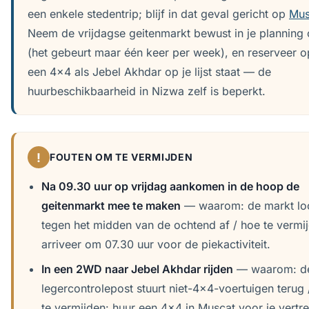
een enkele stedentrip; blijf in dat geval gericht op
Mus
Neem de vrijdagse geitenmarkt bewust in je planning
(het gebeurt maar één keer per week), en reserveer op
een 4x4 als Jebel Akhdar op je lijst staat — de
huurbeschikbaarheid in Nizwa zelf is beperkt.
!
FOUTEN OM TE VERMIJDEN
Na 09.30 uur op vrijdag aankomen in de hoop de
geitenmarkt mee te maken
— waarom: de markt lo
tegen het midden van de ochtend af / hoe te vermi
arriveer om 07.30 uur voor de piekactiviteit.
In een 2WD naar Jebel Akhdar rijden
— waarom: d
legercontrolepost stuurt niet-4x4-voertuigen terug 
te vermijden: huur een 4x4 in Muscat voor je vertre