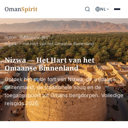
Oman
Spirit
NL
Home
Bestemmingen
Nizwa — Het Hart van het Omaanse Binnenland
Nizwa — Het Hart van het
Omaanse Binnenland
Ontdek het oude fort van Nizwa, de vrijdagse
geitenmarkt, de traditionele souq en de
toegangspoort tot Omans bergdorpen. Volledige
reisgids 2026.