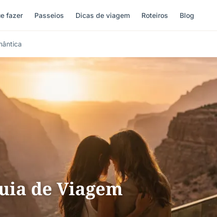
e fazer
Passeios
Dicas de viagem
Roteiros
Blog
mântica
uia de Viagem