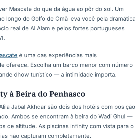
ver Mascate do que da água ao pôr do sol. Um
ao longo do Golfo de Omã leva você pela dramática
ácio real de Al Alam e pelos fortes portugueses
I.
Mascate
é uma das experiências mais
ade oferece. Escolha um barco menor com número
nde dhow turístico — a intimidade importa.
ity à Beira do Penhasco
Alila Jabal Akhdar são dois dos hotéis com posição
ndo. Ambos se encontram à beira do Wadi Ghul —
de altitude. As piscinas infinity com vista para o
afias não capturam completamente.