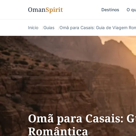
Oman
Spirit
Destinos
O qu
Início
Guias
Omã para Casais: Guia de Viagem Ro
Omã para Casais: G
Romântica