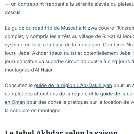
— un contrepoint frappant à la sérénité élevée du plateau
dessus.
Le
guide du road trip de Muscat à Nizwa
couvre l’itinérai
complet, y compris les arrêts au village de Birkat Al Mou
système de falaj à la base de la montagne. Combiner Ni
jour), Jebel Akhdar (deux nuits) et potentiellement
Jebel
jour) constitue un superbe circuit de quatre à cinq jours 
montagnes d’Al Hajar.
Consultez le
guide de la région d’Ad-Dakhiliyah
pour un 
complet des attractions de la région, et le
guide de la co
en Oman
pour des conseils pratiques sur la location de v
la conduite en montagne.
Le Jebel Akhdar selon la saison