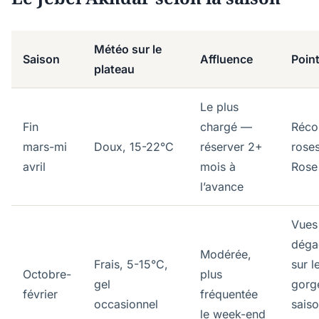
Météo sur le
Saison
Affluence
Point
plateau
Le plus
Fin
chargé —
Réco
mars-mi
Doux, 15-22°C
réserver 2+
rose
avril
mois à
Rose 
l’avance
Vues
déga
Modérée,
Frais, 5-15°C,
sur l
Octobre-
plus
gel
gorg
février
fréquentée
occasionnel
sais
le week-end