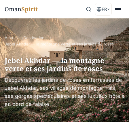
Oman
Spirit
FR
Accueil
Destinations
Jebel Akhdar — la montagne verte et ses jardins de roses
Jebel Akhdar — la montagne
verte et ses jardins de roses
Découvrez les jardins de roses en terrasses de
Jebel Akhdar, ses villages de montagne frais,
ses gorges spectaculaires et ses luxueux hôtels
en bord de falaise.