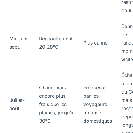
resor
douil
Bonn
de
Mai-juin,
Réchauffement,
Plus calme
rand
sept.
20-28°C
moin
visit
Écha
à la 
Chaud mais
Fréquenté
du Go
encore plus
par les
Juillet-
mais 
frais que les
voyageurs
août
roses
plaines, jusqu’à
omanais
depu
30°C
domestiques
long