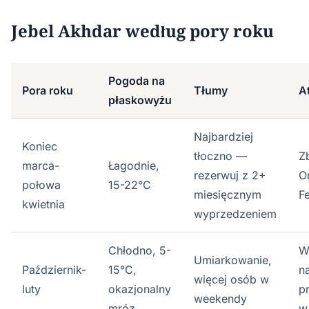
Jebel Akhdar według pory roku
Pogoda na
Pora roku
Tłumy
A
płaskowyżu
Najbardziej
Koniec
tłoczno —
Z
marca-
Łagodnie,
rezerwuj z 2+
O
połowa
15-22°C
miesięcznym
Fe
kwietnia
wyprzedzeniem
Chłodno, 5-
W
Umiarkowanie,
Październik-
15°C,
n
więcej osób w
luty
okazjonalny
p
weekendy
mróz
w