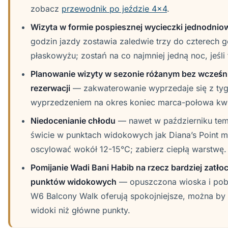
zobacz
przewodnik po jeździe 4x4
.
Wizyta w formie pospiesznej wycieczki jednodnio
godzin jazdy zostawia zaledwie trzy do czterech g
płaskowyżu; zostań na co najmniej jedną noc, jeśli
Planowanie wizyty w sezonie różanym bez wcześni
rezerwacji
— zakwaterowanie wyprzedaje się z t
wyprzedzeniem na okres koniec marca-połowa kwi
Niedocenianie chłodu
— nawet w październiku tem
świcie w punktach widokowych jak Diana’s Point 
oscylować wokół 12-15°C; zabierz ciepłą warstwę.
Pomijanie Wadi Bani Habib na rzecz bardziej zatł
punktów widokowych
— opuszczona wioska i pobl
W6 Balcony Walk oferują spokojniejsze, można by 
widoki niż główne punkty.