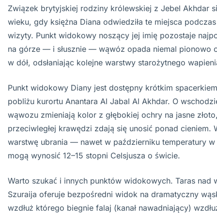
Związek brytyjskiej rodziny królewskiej z Jebel Akhdar s
wieku, gdy księżna Diana odwiedziła te miejsca podczas 
wizyty. Punkt widokowy noszący jej imię pozostaje najp
na górze — i słusznie — wąwóz opada niemal pionowo 
w dół, odsłaniając kolejne warstwy starożytnego wapieni
Punkt widokowy Diany jest dostępny krótkim spacerkiem
pobliżu kurortu Anantara Al Jabal Al Akhdar. O wschodzi
wąwozu zmieniają kolor z głębokiej ochry na jasne złoto,
przeciwległej krawędzi zdają się unosić ponad cieniem. 
warstwę ubrania — nawet w październiku temperatury w
mogą wynosić 12–15 stopni Celsjusza o świcie.
Warto szukać i innych punktów widokowych. Taras nad 
Szuraija oferuje bezpośredni widok na dramatyczny wąsk
wzdłuż którego biegnie falaj (kanał nawadniający) wzdłu