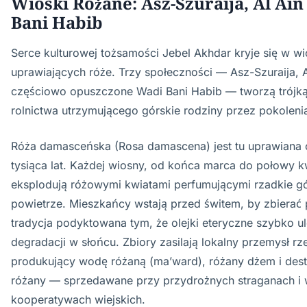
Wioski Różane: Asz-Szuraija, Al Ain
Bani Habib
Serce kulturowej tożsamości Jebel Akhdar kryje się w w
uprawiających róże. Trzy społeczności — Asz-Szuraija, Al
częściowo opuszczone Wadi Bani Habib — tworzą trójk
rolnictwa utrzymującego górskie rodziny przez pokoleni
Róża damasceńska (Rosa damascena) jest tu uprawiana
tysiąca lat. Każdej wiosny, od końca marca do połowy kw
eksplodują różowymi kwiatami perfumującymi rzadkie gó
powietrze. Mieszkańcy wstają przed świtem, by zbierać 
tradycja podyktowana tym, że olejki eteryczne szybko u
degradacji w słońcu. Zbiory zasilają lokalny przemysł rz
produkujący wodę różaną (ma’ward), różany dżem i dest
różany — sprzedawane przy przydrożnych straganach i
kooperatywach wiejskich.