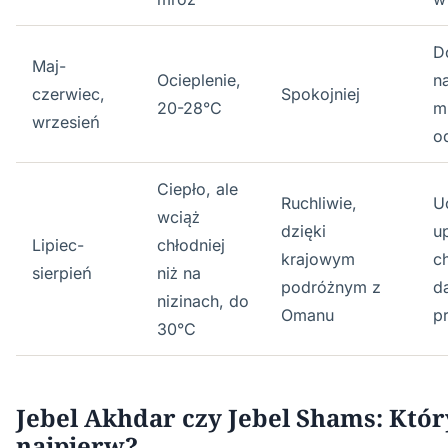
D
Maj-
Ocieplenie,
na
czerwiec,
Spokojniej
20-28°C
m
wrzesień
o
Ciepło, ale
Ruchliwie,
U
wciąż
dzięki
u
Lipiec-
chłodniej
krajowym
c
sierpień
niż na
podróżnym z
d
nizinach, do
Omanu
p
30°C
Jebel Akhdar czy Jebel Shams: Któr
najpierw?