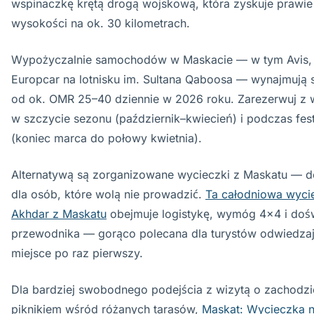
wspinaczkę krętą drogą wojskową, która zyskuje prawi
wysokości na ok. 30 kilometrach.
Wypożyczalnie samochodów w Maskacie — w tym Avis, 
Europcar na lotnisku im. Sultana Qaboosa — wynajmuj
od ok. OMR 25–40 dziennie w 2026 roku. Zarezerwuj z
w szczycie sezonu (październik–kwiecień) i podczas fes
(koniec marca do połowy kwietnia).
Alternatywą są zorganizowane wycieczki z Maskatu — d
dla osób, które wolą nie prowadzić.
Ta całodniowa wyci
Akhdar z Maskatu
obejmuje logistykę, wymóg 4x4 i do
przewodnika — gorąco polecana dla turystów odwiedzaj
miejsce po raz pierwszy.
Dla bardziej swobodnego podejścia z wizytą o zachodzie
piknikiem wśród różanych tarasów,
Maskat: Wycieczka n