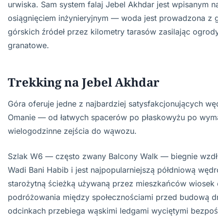
urwiska. Sam system falaj Jebel Akhdar jest wpisanym 
osiągnięciem inżynieryjnym — woda jest prowadzona z 
górskich źródeł przez kilometry tarasów zasilając ogrody
granatowe.
Trekking na Jebel Akhdar
Góra oferuje jedne z najbardziej satysfakcjonujących w
Omanie — od łatwych spacerów po płaskowyżu po wym
wielogodzinne zejścia do wąwozu.
Szlak W6 — często zwany Balcony Walk — biegnie wzdł
Wadi Bani Habib i jest najpopularniejszą półdniową węd
starożytną ścieżką używaną przez mieszkańców wiosek
podróżowania między społecznościami przed budową dro
odcinkach przebiega wąskimi ledgami wyciętymi bezpośre