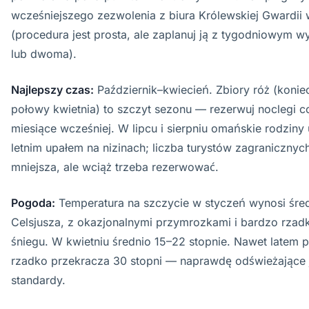
wcześniejszego zezwolenia z biura Królewskiej Gwardii 
(procedura jest prosta, ale zaplanuj ją z tygodniowym 
lub dwoma).
Najlepszy czas:
Październik–kwiecień. Zbiory róż (koni
połowy kwietnia) to szczyt sezonu — rezerwuj noclegi c
miesiące wcześniej. W lipcu i sierpniu omańskie rodziny
letnim upałem na nizinach; liczba turystów zagranicznyc
mniejsza, ale wciąż trzeba rezerwować.
Pogoda:
Temperatura na szczycie w styczeń wynosi śred
Celsjusza, z okazjonalnymi przymrozkami i bardzo rzad
śniegu. W kwietniu średnio 15–22 stopnie. Nawet latem 
rzadko przekracza 30 stopni — naprawdę odświeżające 
standardy.