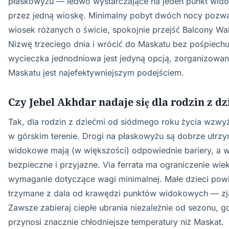
płaskowyżu — ledwo wystarczające na jeden punkt wido
przez jedną wioskę. Minimalny pobyt dwóch nocy pozw
wiosek różanych o świcie, spokojnie przejść Balcony Wa
Nizwę trzeciego dnia i wrócić do Maskatu bez pośpiechu.
wycieczka jednodniowa jest jedyną opcją, zorganizowa
Maskatu jest najefektywniejszym podejściem.
Czy Jebel Akhdar nadaje się dla rodzin z d
Tak, dla rodzin z dziećmi od siódmego roku życia wzw
w górskim terenie. Drogi na płaskowyżu są dobrze utrz
widokowe mają (w większości) odpowiednie bariery, a w
bezpieczne i przyjazne. Via ferrata ma ograniczenie wiek
wymaganie dotyczące wagi minimalnej. Małe dzieci pow
trzymane z dala od krawędzi punktów widokowych — zj
Zawsze zabieraj ciepłe ubrania niezależnie od sezonu, 
przynosi znacznie chłodniejsze temperatury niż Maskat.