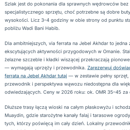
Szlak jest do pokonania dla sprawnych wędrowców bez
specjalistycznego sprzętu, choć potrzebne są dobre buty
wysokości. Licz 3–4 godziny w obie strony od punktu s
pobliżu Wadi Bani Habib.
Dla ambitniejszych, via ferrata na Jebel Akhdar to jedna 
ekscytujących aktywności przygodowych w Omanie. Stal
żelazne szczeble i kładki wiszącej przekraczają pionowe
— wymagają uprzęży i przewodnika.
Zarezerwuj doświa
ferrata na Jebel Akhdar tutaj
— w zestawie pełny sprzęt,
przewodnik i perspektywa wąwozu niedostępna dla więk
odwiedzających. Ceny w 2026 roku: ok. OMR 35–45 za 
Dłuższe trasy łączą wioski na całym płaskowyżu i schod
Muaydin, gdzie starożytne kanały falaj i tarasowe ogrod
tych, którzy poświęcą im cały dzień. Lokalny przewodni