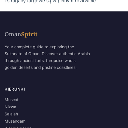
i stragany targowe są w pełnym rozkwicie.
Oman
Spirit
Your complete guide to exploring the
Sultanate of Oman. Discover authentic Arabia
through ancient forts, turquoise wadis,
golden deserts and pristine coastlines.
KIERUNKI
Muscat
Nizwa
Salalah
Musandam