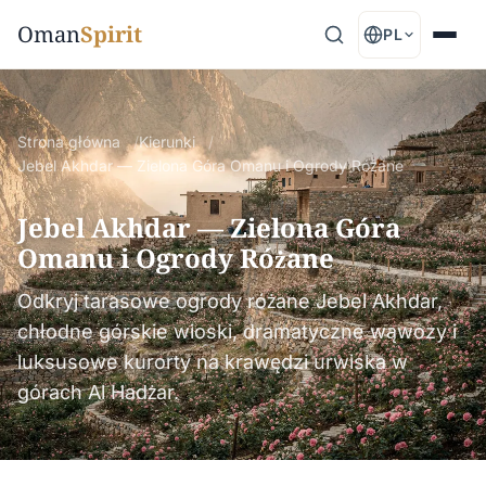
Oman
Spirit
PL
Strona główna
Kierunki
Jebel Akhdar — Zielona Góra Omanu i Ogrody Różane
Jebel Akhdar — Zielona Góra
Omanu i Ogrody Różane
Odkryj tarasowe ogrody różane Jebel Akhdar,
chłodne górskie wioski, dramatyczne wąwozy i
luksusowe kurorty na krawędzi urwiska w
górach Al Hadżar.