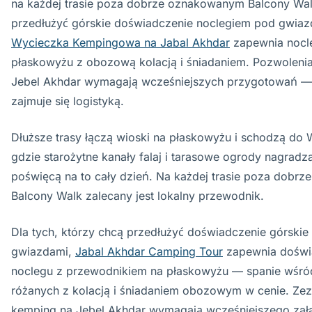
na każdej trasie poza dobrze oznakowanym Balcony Wal
przedłużyć górskie doświadczenie noclegiem pod gwiaz
Wycieczka Kempingowa na Jabal Akhdar
zapewnia nocl
płaskowyżu z obozową kolacją i śniadaniem. Pozwoleni
Jebel Akhdar wymagają wcześniejszych przygotowań —
zajmuje się logistyką.
Dłuższe trasy łączą wioski na płaskowyżu i schodzą do 
gdzie starożytne kanały falaj i tarasowe ogrody nagradza
poświęcą na to cały dzień. Na każdej trasie poza dobr
Balcony Walk zalecany jest lokalny przewodnik.
Dla tych, którzy chcą przedłużyć doświadczenie górskie
gwiazdami,
Jabal Akhdar Camping Tour
zapewnia doświ
noclegu z przewodnikiem na płaskowyżu — spanie wśr
różanych z kolacją i śniadaniem obozowym w cenie. Zez
kemping na Jebel Akhdar wymagają wcześniejszego załat