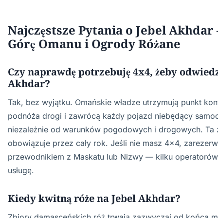
Najczęstsze Pytania o Jebel Akhdar
Górę Omanu i Ogrody Różane
Czy naprawdę potrzebuję 4x4, żeby odwiedz
Akhdar?
Tak, bez wyjątku. Omańskie władze utrzymują punkt kont
podnóża drogi i zawrócą każdy pojazd niebędący sam
niezależnie od warunków pogodowych i drogowych. Ta
obowiązuje przez cały rok. Jeśli nie masz 4x4, zarezer
przewodnikiem z Maskatu lub Nizwy — kilku operatorów 
usługę.
Kiedy kwitną róże na Jebel Akhdar?
Zbiory damasceńskich róż trwają zazwyczaj od końca 