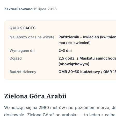
Zaktualizowano:
15 lipca 2026
QUICK FACTS
Najlepszy czas na wizytę
Październik – kwiecień (kwitnien
marzec–kwiecień)
Wymagane dni
2–3 dni
Dojazd
2,5 godz. z Maskatu samochod
(obowiązkowym)
Budżet dzienny
OMR 30–50 budżetowy / OMR 1
Zielona Góra Arabii
Wznosząc się na 2980 metrów nad poziomem morza, J
dosłownie „Zielona Góra” po arabsku — to jeden z najba