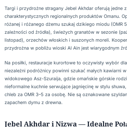
Targi i przydrożne stragany Jebel Akhdar oferują jedne z
charakterystycznych regionalnych produktów Omanu. O
różanej i różanego dżemu szukaj dzikiego miodu (OMR 5
zależności od źródła), świeżych granatów w sezonie (pa
listopad), orzechów włoskich i suszonych moreli. Koope
przydrożna w pobliżu wioski Al Ain jest wiarygodnym źr
Na posiłki, restauracje kurortowe to oczywisty wybór dla
niezależni podróżnicy powinni szukać małych kawiarni w
widokowego Asz-Szuraija, gdzie omańskie górskie rod
nieformalne kuchnie serwujące jagnięcinę w stylu shuwa, 
chleb za OMR 3–5 za osobę. Nie są oznakowane szyldam
zapachem dymu z drewna.
Jebel Akhdar i Nizwa — Idealne Poł