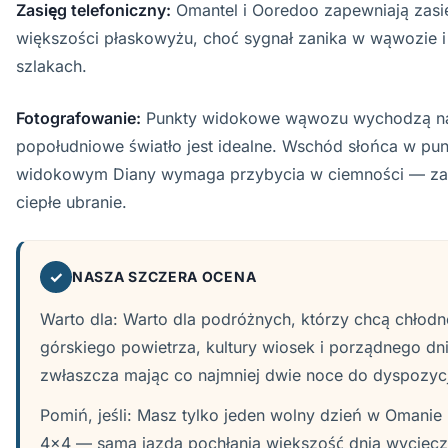
Zasięg telefoniczny:
Omantel i Ooredoo zapewniają zasi
większości płaskowyżu, choć sygnał zanika w wąwozie i
szlakach.
Fotografowanie:
Punkty widokowe wąwozu wychodzą na
popołudniowe światło jest idealne. Wschód słońca w pun
widokowym Diany wymaga przybycia w ciemności — zabi
ciepłe ubranie.
✓
NASZA SZCZERA OCENA
Warto dla: Warto dla podróżnych, którzy chcą chłod
górskiego powietrza, kultury wiosek i porządnego dni
zwłaszcza mając co najmniej dwie noce do dyspozycj
Pomiń, jeśli: Masz tylko jeden wolny dzień w Omanie
4x4 — sama jazda pochłania większość dnia wycieczk