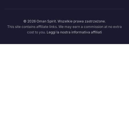
© 2026 Oman Spirit. Wszelkie prawa zastrzeżone.
This site contains affiliate links. We may earn a commission at no extra
cost to you.
Leggi la nostra informativa affiliati