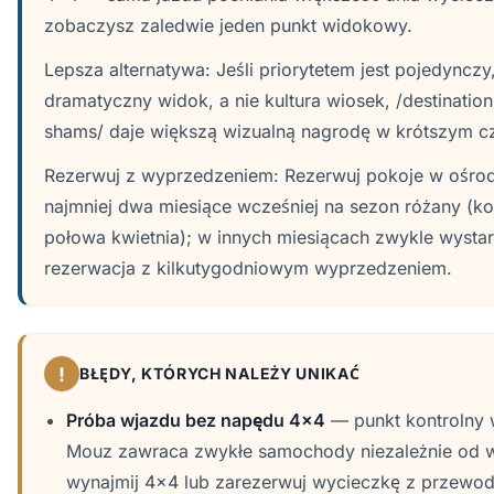
zobaczysz zaledwie jeden punkt widokowy.
Lepsza alternatywa: Jeśli priorytetem jest pojedynczy,
dramatyczny widok, a nie kultura wiosek, /destination
shams/ daje większą wizualną nagrodę w krótszym cz
Rezerwuj z wyprzedzeniem: Rezerwuj pokoje w ośro
najmniej dwa miesiące wcześniej na sezon różany (k
połowa kwietnia); w innych miesiącach zwykle wysta
rezerwacja z kilkutygodniowym wyprzedzeniem.
!
BŁĘDY, KTÓRYCH NALEŻY UNIKAĆ
Próba wjazdu bez napędu 4x4
— punkt kontrolny w
Mouz zawraca zwykłe samochody niezależnie od 
wynajmij 4x4 lub zarezerwuj wycieczkę z przewod