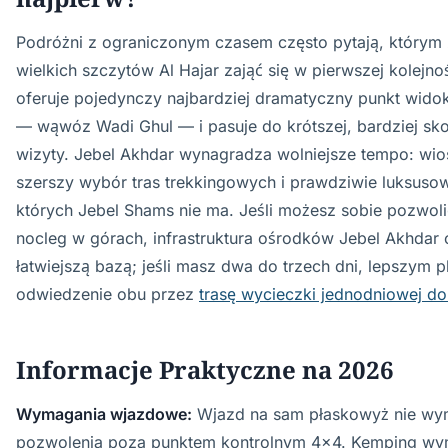
Podróżni z ograniczonym czasem często pytają, którym
wielkich szczytów Al Hajar zająć się w pierwszej kolejno
oferuje pojedynczy najbardziej dramatyczny punkt wid
— wąwóz Wadi Ghul — i pasuje do krótszej, bardziej sk
wizyty. Jebel Akhdar wynagradza wolniejsze tempo: wios
szerszy wybór tras trekkingowych i prawdziwie luksusow
których Jebel Shams nie ma. Jeśli możesz sobie pozwoli
nocleg w górach, infrastruktura ośrodków Jebel Akhdar 
łatwiejszą bazą; jeśli masz dwa do trzech dni, lepszym p
odwiedzenie obu przez
trasę wycieczki jednodniowej d
Informacje Praktyczne na 2026
Wymagania wjazdowe:
Wjazd na sam płaskowyż nie w
pozwolenia poza punktem kontrolnym 4x4. Kemping w