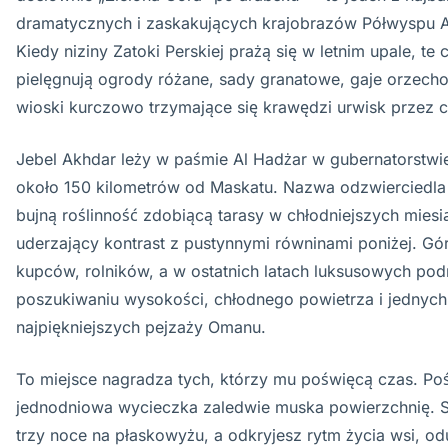
dramatycznych i zaskakujących krajobrazów Półwyspu A
Kiedy niziny Zatoki Perskiej prażą się w letnim upale, t
pielęgnują ogrody różane, sady granatowe, gaje orzech
wioski kurczowo trzymające się krawędzi urwisk przez c
Jebel Akhdar leży w paśmie Al Hadżar w gubernatorstwie 
około 150 kilometrów od Maskatu. Nazwa odzwierciedl
bujną roślinność zdobiącą tarasy w chłodniejszych mies
uderzający kontrast z pustynnymi równinami poniżej. Gó
kupców, rolników, a w ostatnich latach luksusowych po
poszukiwaniu wysokości, chłodnego powietrza i jednych
najpiękniejszych pejzaży Omanu.
To miejsce nagradza tych, którzy mu poświęcą czas. Po
jednodniowa wycieczka zaledwie muska powierzchnię. S
trzy noce na płaskowyżu, a odkryjesz rytm życia wsi, o