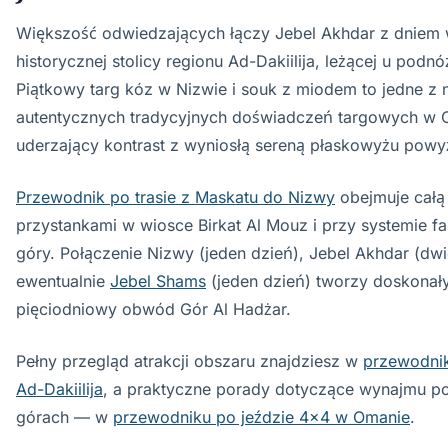
Większość odwiedzających łączy Jebel Akhdar z dniem
historycznej stolicy regionu Ad-Dakiilija, leżącej u podnó
Piątkowy targ kóz w Nizwie i souk z miodem to jedne z n
autentycznych tradycyjnych doświadczeń targowych w
uderzający kontrast z wyniosłą sereną płaskowyżu powyż
Przewodnik po trasie z Maskatu do Nizwy
obejmuje całą 
przystankami w wiosce Birkat Al Mouz i przy systemie fa
góry. Połączenie Nizwy (jeden dzień), Jebel Akhdar (dwi
ewentualnie
Jebel Shams
(jeden dzień) tworzy doskonały
pięciodniowy obwód Gór Al Hadżar.
Pełny przegląd atrakcji obszaru znajdziesz w
przewodnik
Ad-Dakiilija
, a praktyczne porady dotyczące wynajmu po
górach — w
przewodniku po jeździe 4x4 w Omanie
.