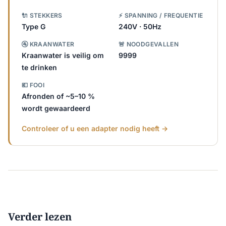
🔌 STEKKERS
⚡ SPANNING / FREQUENTIE
Type G
240V · 50Hz
🚰 KRAANWATER
🚨 NOODGEVALLEN
Kraanwater is veilig om
9999
te drinken
💶 FOOI
Afronden of ~5–10 %
wordt gewaardeerd
Controleer of u een adapter nodig heeft →
Verder lezen