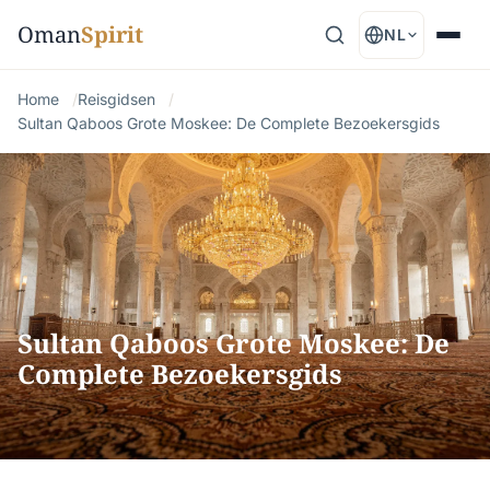
Oman
Spirit
NL
Home
Reisgidsen
Sultan Qaboos Grote Moskee: De Complete Bezoekersgids
Sultan Qaboos Grote Moskee: De
Complete Bezoekersgids