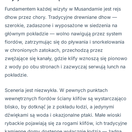
Fundamentem każdej wizyty w Musandamie jest rejs
dhow przez chory. Tradycyjne drewniane dhow —
szerokie, zadaszone i wyposażone w siedzenia na
głównym pokładzie — wolno nawigują przez system
fiordów, zatrzymując się do pływania i snorkelowania
w chronionych zatokach, przechodzą przez
zwężające się kanały, gdzie klify wznoszą się pionowo
z wody po obu stronach i zazwyczaj serwują lunch na
pokładzie.
Sceneria jest niezwykła. W pewnych punktach
wewnętrznych fiordów ściany klifów są wystarczająco
blisko, by dotknąć je z pokładu łodzi, a jedynymi
dźwiękami są woda i okazjonalne ptaki. Małe wioski
rybackie pojawiają się za rogami klifów, ich tradycyjne
kamienne domy dostępne wyłącznie łodzią — żadna