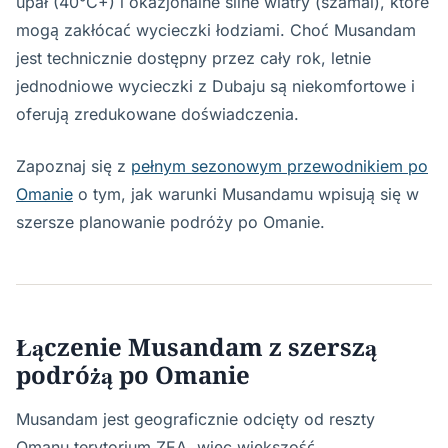
upał (40°C+) i okazjonalne silne wiatry (szamal), które
mogą zakłócać wycieczki łodziami. Choć Musandam
jest technicznie dostępny przez cały rok, letnie
jednodniowe wycieczki z Dubaju są niekomfortowe i
oferują zredukowane doświadczenia.
Zapoznaj się z
pełnym sezonowym przewodnikiem po
Omanie
o tym, jak warunki Musandamu wpisują się w
szersze planowanie podróży po Omanie.
Łączenie Musandam z szerszą
podróżą po Omanie
Musandam jest geograficznie odcięty od reszty
Omanu terytorium ZEA, więc większość