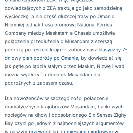
odwiedzających z ZEA traktuje go jako samodzielną
wycieczkę, a nie część dłuższej trasy po Omanie.
Niemniej jednak trasa promowa National Ferries
Company między Maskatem a Chasab umożliwia
połączenie przedłużenia o Musandam z szerszą
podróżą po reszcie kraju — zobacz nasz
klasyczny 7-
dniowy plan podróży po Omanie
, by dowiedzieć się,
jak pętlę po lądzie stałym przez Maskat, Nizwę i wadi
można wydłużyć o dodatek Musandam dla
podróżnych z zapasem czasu.
Dla nowożeńców w szczególności połączenie
dramatycznych krajobrazów Musandam, butikowych
noclegów na dhow i odosobnionego Six Senses Zighy
Bay czyni go jednym z najmocniejszych argumentów
w naszym
przewodniku po miesiącu miodowym w