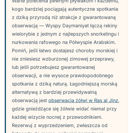
Warte polecenia pewnym pływakom i każdemu,
kogo bardziej pociągają autentyczne spotkania
z dziką przyrodą niż atrakcje z gwarantowaną
obserwacją — Wyspy Daymaniyat łączą rekiny
wielorybie z jednym z najlepszych snorkelingu i
nurkowania rafowego na Półwyspie Arabskim.
Pomiń, jeśli łatwo dostajesz choroby morskiej i
nie zniesiesz wzburzonej zimowej przeprawy,
lub jeśli potrzebujesz gwarantowanej
obserwacji, a nie wysoce prawdopodobnego
spotkania z dziką naturą. Łagodniejszą morską
alternatywą z bardziej przewidywalną
obserwacją jest
obserwacja żółwi w Ras al Jinz
,
gdzie gnieżdżące się żółwie widać niemal przy
każdej wizycie nocnej z przewodnikiem.
Rezerwuj z wyprzedzeniem, zwłaszcza od