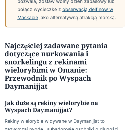
pozwala, zostaw wolny dzień zapasowy lub
połącz wycieczkę z
obserwacją delfinów w
Maskacie
jako alternatywną atrakcją morską.
Najczęściej zadawane pytania
dotyczące nurkowania i
snorkelingu z rekinami
wielorybimi w Omanie:
Przewodnik po Wyspach
Daymanijjat
Jak duże są rekiny wielorybie na
Wyspach Daymanijjat?
Rekiny wielorybie widywane w Daymanijjat to
zazwyczaj młode i subadorosłe osobniki o długości