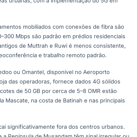
áreas urbanas, com a implementação do 5G em
amentos mobiliados com conexões de fibra são
–300 Mbps são padrão em prédios residenciais
antigos de Muttrah e Ruwi é menos consistente,
eoconferência e trabalho remoto padrão.
edoo ou Omantel, disponível no Aeroporto
loja das operadoras, fornece dados 4G sólidos
acotes de 50 GB por cerca de 5–8 OMR estão
da Mascate, na costa de Batinah e nas principais
ai significativamente fora dos centros urbanos.
 a Península de Musandam têm sinal irregular ou