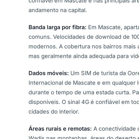
confiável em Mascate e nas principais 
andamento na capital.
Banda larga por fibra:
Em Mascate, apart
comuns. Velocidades de download de 100
modernos. A cobertura nos bairros mais 
mas geralmente ainda adequada para vid
Dados móveis:
Um SIM de turista da Oor
Internacional de Mascate e em qualquer 
durante o tempo de uma estada curta. P
disponíveis. O sinal 4G é confiável em to
cidades do interior.
Áreas rurais e remotas:
A conectividade c
Wadis nas montanhas, áreas do deserto e