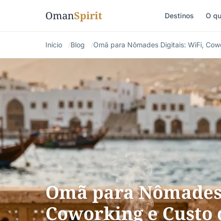
Oman
Spirit
Destinos
O qu
Início
Blog
Omã para Nômades Digitais: WiFi, Cow
Omã para Nômades D
Coworking e Custo 