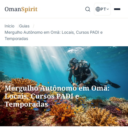
Oman
Spirit
PT
Início
Guias
Mergulho Autônomo em Omã: Locais, Cursos PADI e
Temporadas
Mergulho Autônomo em Omã:
Locais, Cursos PADI e
Temporadas